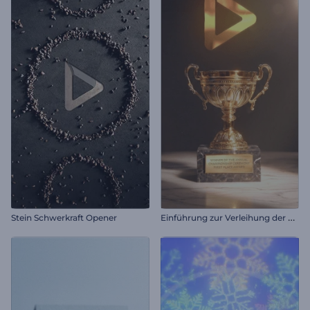
E
inführung zur Verleihung der Goldenen Trophäe
Stein Schwerkraft Opener