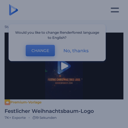
Startseite
Vorlagen
Festlicher Weihnachtsbaum-Logo
Would you like to change Renderforest language
to English?
No, thanks
CHANGE
Premium-Vorlage
Festlicher Weihnachtsbaum-Logo
7K+
Exporte
19 Sekunden