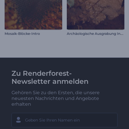
A
rchäologische Ausgrabung Intro
Mosaik-Blöcke-Intro
Zu Renderforest-
Newsletter anmelden
Gehören Sie zu den Ersten, die unsere
neuesten Nachrichten und Angebote
erhalten