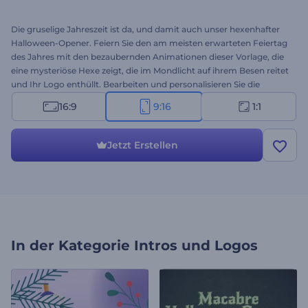
Die gruselige Jahreszeit ist da, und damit auch unser hexenhafter
Halloween-Opener. Feiern Sie den am meisten erwarteten Feiertag
des Jahres mit den bezaubernden Animationen dieser Vorlage, die
eine mysteriöse Hexe zeigt, die im Mondlicht auf ihrem Besen reitet
und Ihr Logo enthüllt. Bearbeiten und personalisieren Sie die
Vorlage, indem Sie Ihre Festtagsbotschaften eingeben, Ihr Logo
16:9
9:16
1:1
hochladen und das Video mit thematischer Hintergrundmusik
abrunden. Die Vorlage eignet sich perfekt für Eröffnungsvideos,
Grußvideos, gruselige Veranstaltungen oder Einladungen und viele
Jetzt Erstellen
weitere Projekte. Also, warum warten? Erstellen Sie Ihr
bezauberndes Video noch heute und hinterlassen Sie einen
bleibenden Eindruck bei Ihrer Zielgruppe!
In der Kategorie
Intros und Logos