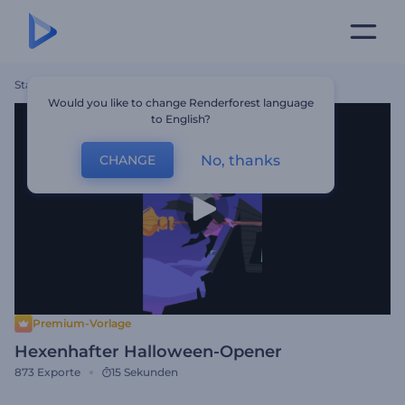
Startseite
Vorlagen
Hexenhafter Halloween-Opener
Would you like to change Renderforest language
to English?
No, thanks
CHANGE
Premium-Vorlage
Hexenhafter Halloween-Opener
873
Exporte
15 Sekunden