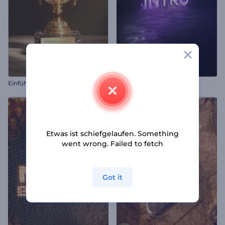
E
inführung zur Verleihung der Goldenen Trophäe
3D-Pixel-Intro
Etwas ist schiefgelaufen. Something
went wrong. Failed to fetch
Got it