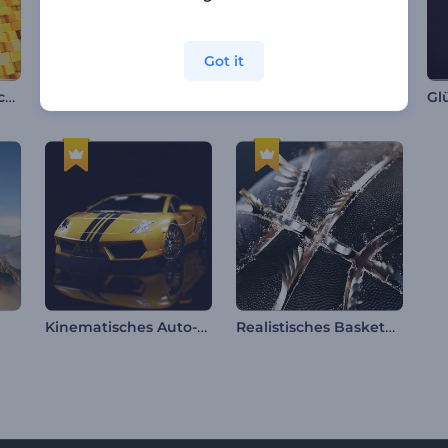
Got it
Einfache Geometrische Formen Intro
Technologie-Pixel Logoanimation
Farbenfrohe Partikel Logoanimation
Kinematisches Auto-Reveal-Intro
Realistisches Basketball-Intro