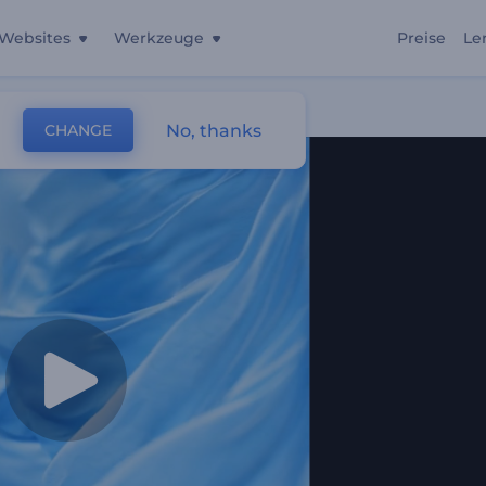
Websites
Werkzeuge
Preise
Le
No, thanks
CHANGE