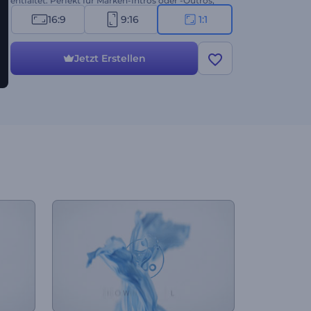
entfaltet. Perfekt für Marken-Intros oder -Outros,
Modedesigner, Schneiderateliers, persönliche
16:9
9:16
1:1
Modedienste und viele andere Projekte mit Bezug
zum Thema. Probieren Sie es jetzt aus!
Jetzt Erstellen