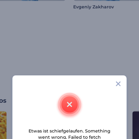
Evgeniy Zakharov
os
Etwas ist schiefgelaufen. Something
went wrong. Failed to fetch