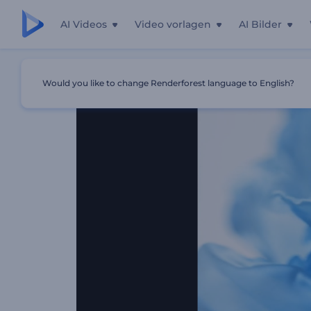
AI Videos
Video vorlagen
AI Bilder
Startseite
Vorlagen
Seidengewebe Logo Reveal
Would you like to change Renderforest language to English?