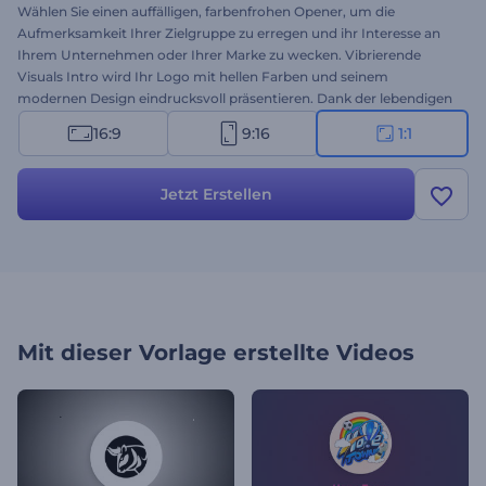
Wählen Sie einen auffälligen, farbenfrohen Opener, um die
Aufmerksamkeit Ihrer Zielgruppe zu erregen und ihr Interesse an
Ihrem Unternehmen oder Ihrer Marke zu wecken. Vibrierende
Visuals Intro wird Ihr Logo mit hellen Farben und seinem
modernen Design eindrucksvoll präsentieren. Dank der lebendigen
visuellen Elemente und der fließenden Übergänge wird die
16:9
9:16
1:1
Präsentation jeder Logoanimation zum Erfolg. Alles, was Sie tun
müssen, ist, Ihr Logo hochzuladen, die Farben nach Ihrem
Geschmack zu ändern, Ihren Slogan zu schreiben und ein paar
Jetzt Erstellen
Minuten zu warten, um eine professionelle Videoanimation zu
erhalten. Perfekt geeignet für Unternehmen in der
Unterhaltungsbranche, Lebensmittelgeschäfte,
Kinderbekleidungsmarken und vieles mehr. Testen Sie es jetzt!
Mit dieser Vorlage erstellte Videos