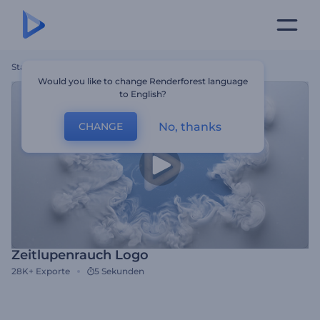
Startseite
Vorlagen
Zeitlupenrauch Logo
Would you like to change Renderforest language
to English?
No, thanks
CHANGE
Zeitlupenrauch Logo
28K+
Exporte
5 Sekunden