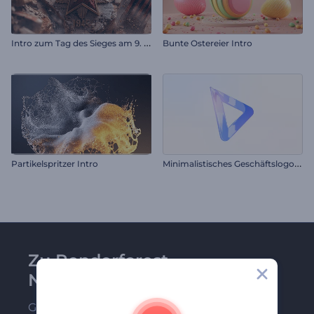
I
ntro zum Tag des Sieges am 9. Mai
Bunte Ostereier Intro
M
inimalistisches Geschäftslogo-Reveal
Partikelspritzer Intro
Zu Renderforest-
Newsletter anmelden
Gehören Sie zu den Ersten, die unsere