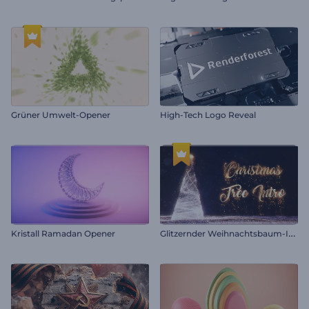
Grüner Umwelt-Opener
High-Tech Logo Reveal
G
litzernder Weihnachtsbaum-Intro
Kristall Ramadan Opener