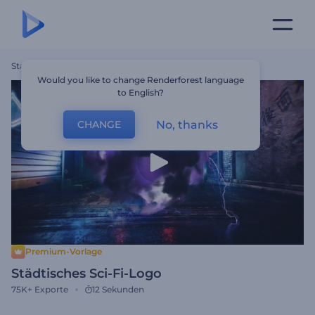
Startseite
Vorlagen
Städtisches Sci-Fi-Logo
Would you like to change Renderforest language
to English?
No, thanks
CHANGE
Premium-Vorlage
Städtisches Sci-Fi-Logo
75K+
Exporte
12 Sekunden