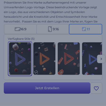
Präsentieren Sie Ihre Marke aufsehenerregend mit unserer
Umwerfenden Logo-Vorlage. Diese beeindruckende Vorlage zeigt
ein Logo, das aus verschiedenen Objekten und Symbolen
herausbricht und die Kreativität und Entschlossenheit Ihrer Marke
hervorhebt․ Passen Sie es mit dem Logo Ihrer Marke an, fügen Sie
Schlagworte hinzu, um Ihre Botschaft zu unterstreichen, und
16:9
9:16
1:1
wählen Sie aus einer Reihe von Musiktiteln, um die perfekte
Atmosphäre zu schaffen. Diese Vorlage ist ideal für Unternehmen,
Verfügbare Stile
(5)
die einen unvergesslichen ersten Eindruck hinterlassen möchten.
Sie wird mit Sicherheit die Aufmerksamkeit auf sich ziehen und
einen bleibenden Eindruck bei Ihrem Publikum hinterlassen. Jetzt
erstellen!
Jetzt Erstellen