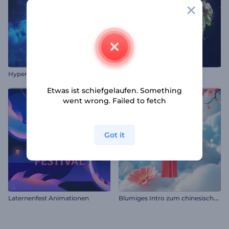
Hyperweltraum-Explosionslogo
Weihnachtskranz-Opener
Etwas ist schiefgelaufen. Something
went wrong. Failed to fetch
Got it
B
lumiges Intro zum chinesischen Neujahr
Laternenfest Animationen