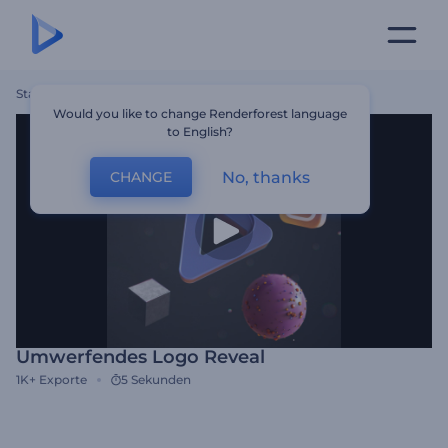
Startseite
Vorlagen
Umwerfendes Logo Reveal
Would you like to change Renderforest language
to English?
No, thanks
CHANGE
Umwerfendes Logo Reveal
1K+
Exporte
5 Sekunden