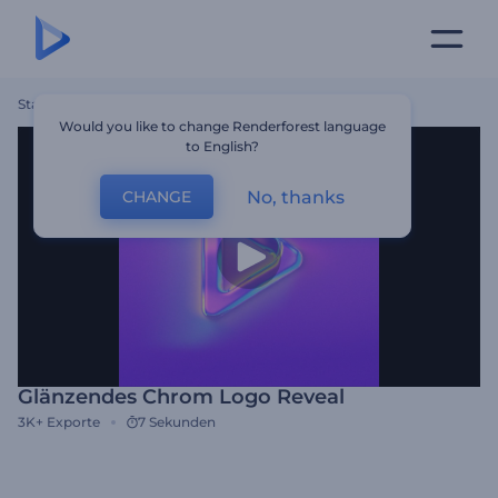
Startseite
Vorlagen
Glänzendes Chrom Logo Reveal
Would you like to change Renderforest language
to English?
No, thanks
CHANGE
Glänzendes Chrom Logo Reveal
3K+
Exporte
7 Sekunden