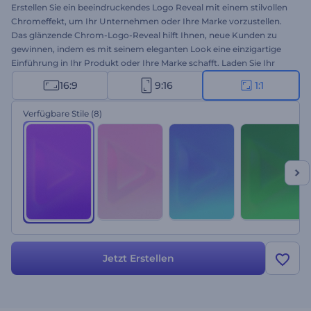
Erstellen Sie ein beeindruckendes Logo Reveal mit einem stilvollen
Chromeffekt, um Ihr Unternehmen oder Ihre Marke vorzustellen.
Das glänzende Chrom-Logo-Reveal hilft Ihnen, neue Kunden zu
gewinnen, indem es mit seinem eleganten Look eine einzigartige
Einführung in Ihr Produkt oder Ihre Marke schafft. Laden Sie Ihr
Logo hoch, wählen Sie Ihren bevorzugten Stil und erhalten Sie mit
16:9
9:16
1:1
wenigen Klicks eine professionelle Logoanimation. Perfekt geeignet
für Firmenvorstellungen, Markenwerbung, Präsentationen
Verfügbare Stile
(8)
technischer Produkte und vieles mehr. Testen Sie es jetzt!
Jetzt Erstellen