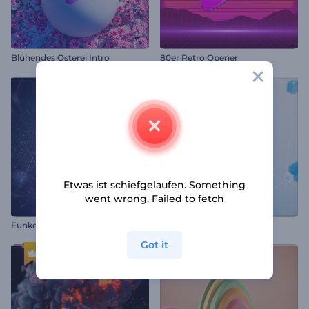
Blühendes Osterei Intro
80er Retro Opener
Etwas ist schiefgelaufen. Something
went wrong. Failed to fetch
Funkelndes Glitzer-Logo
Tech-Glaswürfel Opener
Got it