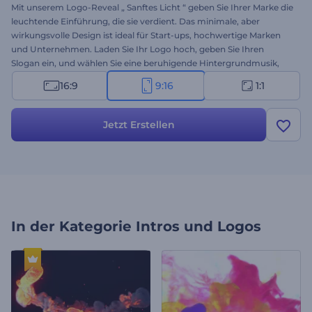
Mit unserem Logo-Reveal „ Sanftes Licht “ geben Sie Ihrer Marke die
leuchtende Einführung, die sie verdient. Das minimale, aber
wirkungsvolle Design ist ideal für Start-ups, hochwertige Marken
und Unternehmen. Laden Sie Ihr Logo hoch, geben Sie Ihren
Slogan ein, und wählen Sie eine beruhigende Hintergrundmusik,
um in Sekundenschnelle ein professionelles Intro zu erstellen. Ob
16:9
9:16
1:1
Sie ein neues Produkt auf den Markt bringen oder Ihr Branding
auffrischen möchten, diese Vorlage ist die perfekte Lösung. Jetzt
erstellen!
Jetzt Erstellen
In der Kategorie
Intros und Logos