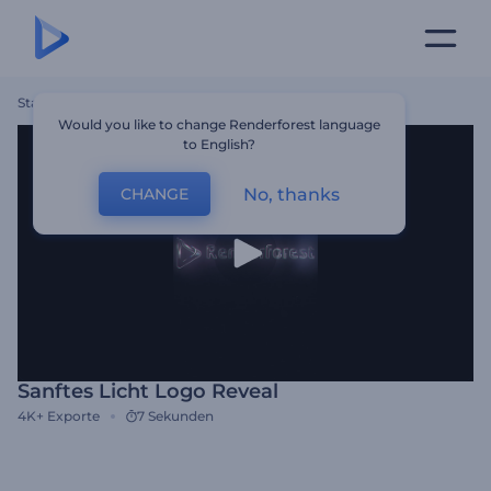
Startseite
Vorlagen
Sanftes Licht Logo Reveal
Would you like to change Renderforest language
to English?
No, thanks
CHANGE
Sanftes Licht Logo Reveal
4K+
Exporte
7 Sekunden