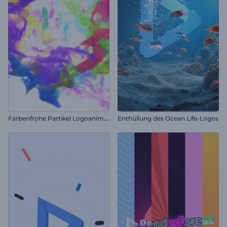
F
arbenfrohe Partikel Logoanimation
Enthüllung des Ocean Life-Logos