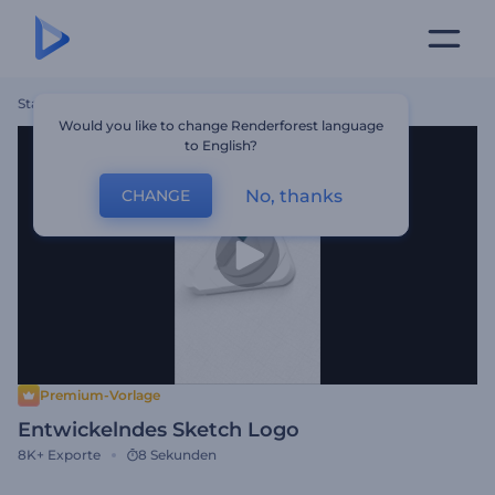
Startseite
Vorlagen
Entwickelndes Sketch Logo
Would you like to change Renderforest language
to English?
No, thanks
CHANGE
Premium-Vorlage
Entwickelndes Sketch Logo
8K+
Exporte
8 Sekunden