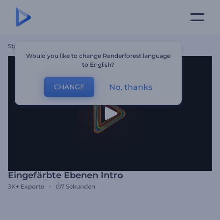
Startseite
Vorlagen
Eingefärbte Ebenen Intro
Would you like to change Renderforest language
to English?
No, thanks
CHANGE
Eingefärbte Ebenen Intro
3K+
Exporte
7 Sekunden