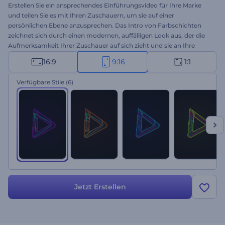
Erstellen Sie ein ansprechendes Einführungsvideo für Ihre Marke
und teilen Sie es mit Ihren Zuschauern, um sie auf einer
persönlichen Ebene anzusprechen. Das Intro von Farbschichten
zeichnet sich durch einen modernen, auffälligen Look aus, der die
Aufmerksamkeit Ihrer Zuschauer auf sich zieht und sie an Ihre
Marke bindet. Alles, was Sie tun müssen, ist Ihr Logo hochzuladen,
16:9
9:16
1:1
den Namen Ihrer Marke oder Ihres Unternehmens einzugeben, den
Slogan zu schreiben und ein paar Minuten zu warten, um Ihr
Verfügbare Stile
(6)
hochwertiges Intro zu erhalten. Diese herausragende Videovorlage
soll Ihnen helfen, erstklassige Marketingergebnisse für Ihre
Unternehmenspräsentationen, Markenwerbung, kommerzielle
Werbung und vieles mehr zu erzielen. Testen Sie es jetzt!
Jetzt Erstellen