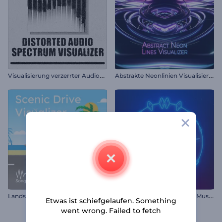
V
isualisierung verzerrter Audiospektren
A
bstrakte Neonlinien Visualisierer
M
inimalistische Rhythmen Musik-Visualisierer
Landschaftsfahrt-Visualisierer
Etwas ist schiefgelaufen. Something
went wrong. Failed to fetch