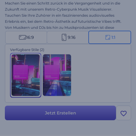
Machen Sie einen Schritt zurück in die Vergangenheit und in die
Zukunft mit unserem Retro-Cyberpunk Musik Visualisierer.
Tauchen Sie Ihre Zuhörer in ein faszinierendes audiovisuelles
Erlebnis ein, bei dem Retro-Ästhetik auf futuristische Vibes trifft.
Von Musikern und DJs bis hin zu Musikproduzenten ist diese
Vorlage ein Muss für jeden, der seine Musiktitel aufwerten möchte.
16:9
9:16
1:1
Laden Sie Ihren Audiotrack hoch, geben Sie den Namen des Songs
und des Künstlers ein, und lassen Sie den Visualizer Ihre Musik zum
Verfügbare Stile
(2)
Leben erwecken. Erstellen Sie jetzt und nehmen Sie Ihr Publikum
mit auf eine Reise durch Zeit und Raum!
Jetzt Erstellen