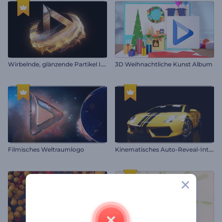
W
irbelnde, glänzende Partikel Intro
3D Weihnachtliche Kunst Album
K
inematisches Auto-Reveal-Intro
Filmisches Weltraumlogo