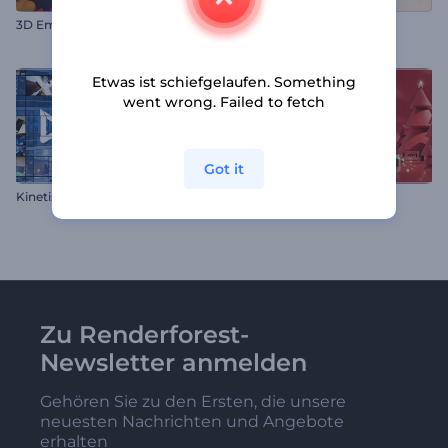
3D Emoji Boom Intro
Grüner Umwelt-Opener
Etwas ist schiefgelaufen. Something
went wrong. Failed to fetch
Got it
Kinetische Rahmen Opener
Rubinrot Weihnachtslogo
Zu Renderforest-
Newsletter anmelden
Gehören Sie zu den Ersten, die unsere
neuesten Nachrichten und Angebote
erhalten