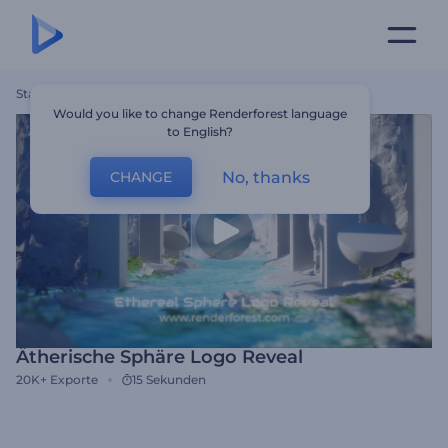
Startseite
Vorlagen
Ätherische Sphäre Logo Reveal
Would you like to change Renderforest language
to English?
No, thanks
CHANGE
Ätherische Sphäre Logo Reveal
20K+
Exporte
15 Sekunden