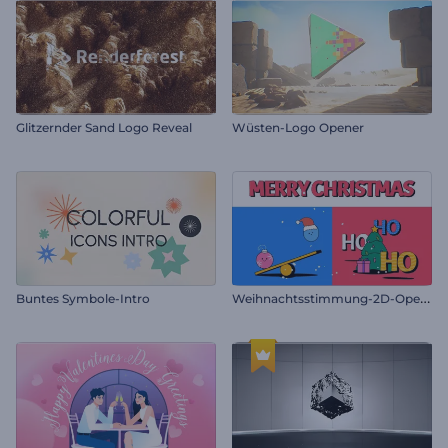
Glitzernder Sand Logo Reveal
Wüsten-Logo Opener
W
eihnachtsstimmung-2D-Opener
Buntes Symbole-Intro