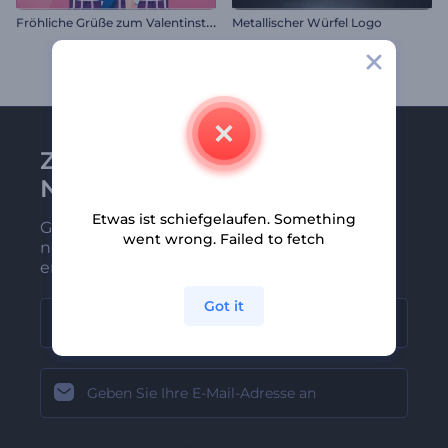
F
röhliche Grüße zum Valentinstag
Metallischer Würfel Logo
Zu Renderforest-
Newsletter anmelden
Etwas ist schiefgelaufen. Something
Gehören Sie zu den Ersten, die unsere
went wrong. Failed to fetch
neuesten Nachrichten und Angebote
erhalten
Got it