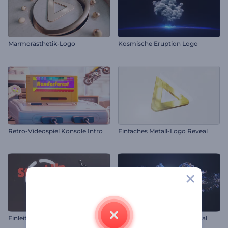
Marmorästhetik-Logo
Kosmische Eruption Logo
Retro-Videospiel Konsole Intro
Einfaches Metall-Logo Reveal
Einleitung zur Stand-up-Show
Flüssige Partikel Logo Reveal