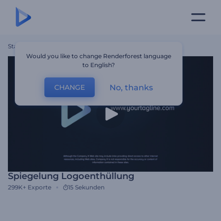
Startseite
Vorlagen
Spiegelung Logoenthüllung
Would you like to change Renderforest language
to English?
No, thanks
CHANGE
Spiegelung Logoenthüllung
299K+
Exporte
15 Sekunden