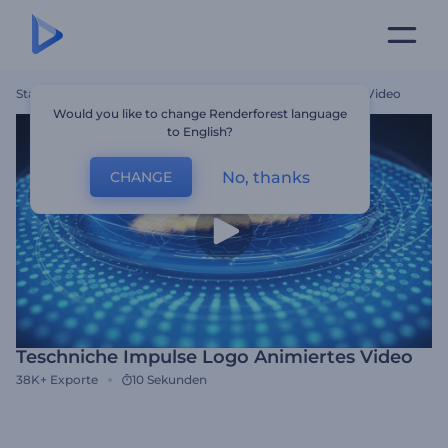
Startseite
Vorlagen
Teschniche Impulse Logo Animiertes Video
Would you like to change Renderforest language
to English?
No, thanks
CHANGE
Teschniche Impulse Logo Animiertes Video
38K+
Exporte
10 Sekunden