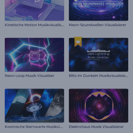
K
inetische Motion Musikvisualisierer
Neon-Soundwellen-Visualisierer
B
litz im Dunkeln Musikvisualisierung
Neon Loop Musik-Visualizer
K
osmische Sternwarte Musikvisualisierer
Elektrohaus Musik Visualisierer