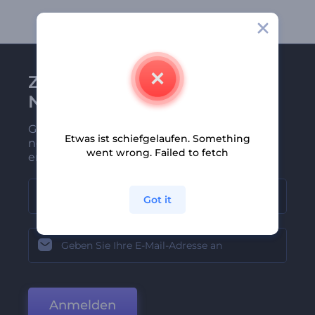
Zu Renderforest-
Newsletter anmelden
Gehören Sie zu den Ersten, die unsere
Etwas ist schiefgelaufen. Something
neuesten Nachrichten und Angebote
went wrong. Failed to fetch
erhalten
Got it
Anmelden