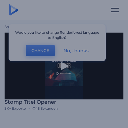
Startseite
Vorlagen
Stomp Titel Opener
Would you like to change Renderforest language
to English?
No, thanks
CHANGE
Stomp Titel Opener
3K+
Exporte
45 Sekunden