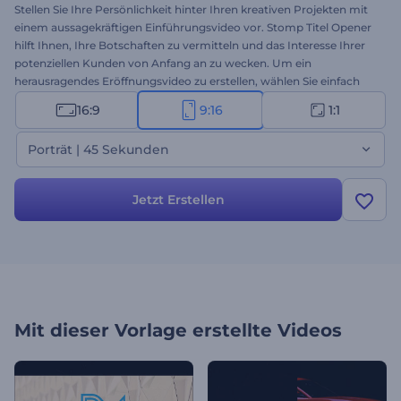
Stellen Sie Ihre Persönlichkeit hinter Ihren kreativen Projekten mit
einem aussagekräftigen Einführungsvideo vor. Stomp Titel Opener
hilft Ihnen, Ihre Botschaften zu vermitteln und das Interesse Ihrer
potenziellen Kunden von Anfang an zu wecken. Um ein
herausragendes Eröffnungsvideo zu erstellen, wählen Sie einfach
die Zeitversion für Ihr Eröffnungsvideo, fügen Sie Ihre
16:9
9:16
1:1
Mediendateien hinzu, geben Sie Ihren Werbetext ein und fügen Sie
Ihre bevorzugte Hintergrundmusik hinzu. Perfekt geeignet für
Porträt | 45 Sekunden
große oder mittelgroße Veranstaltungen, Produktwerbung, TV-
Spots, Intros von Sendern und vieles mehr. Testen Sie es jetzt!
Jetzt Erstellen
Mit dieser Vorlage erstellte Videos