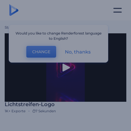
Startseite
Vorlagen
Lichtstreifen-Logo
Would you like to change Renderforest language
to English?
No, thanks
CHANGE
Lichtstreifen-Logo
1K+
Exporte
7 Sekunden