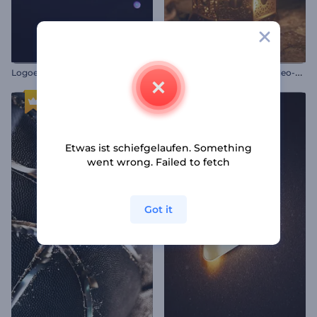
L
ogoenthüllung von Radiant Forms
B
eleuchteter Ramadan-Video-Opener
Etwas ist schiefgelaufen. Something
went wrong. Failed to fetch
Got it