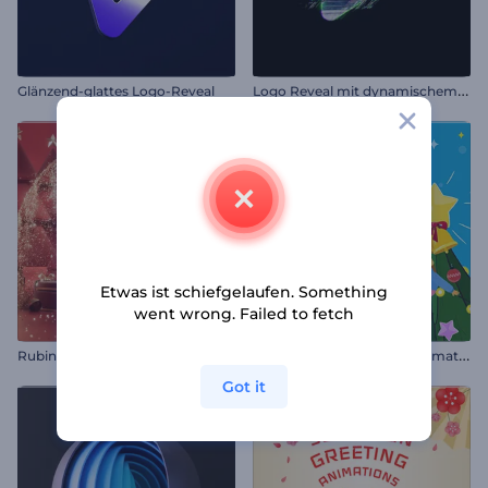
L
ogo Reveal mit dynamischem Glitch
Glänzend-glattes Logo-Reveal
Etwas ist schiefgelaufen. Something
went wrong. Failed to fetch
F
röhliche Weihnachten Animationen
Rubinrot Weihnachtslogo
Got it