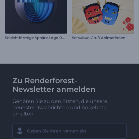
S
chichtförmige Sphäre Logo Reveal
Setsubun Gruß Animationen
Zu Renderforest-
Newsletter anmelden
Gehören Sie zu den Ersten, die unsere
neuesten Nachrichten und Angebote
erhalten