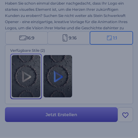
Haben Sie schon einmal darüber nachgedacht, dass Ihr Logo ein
starkes visuelles Element ist, um die Herzen Ihrer zukünftigen
Kunden zu erobern? Suchen Sie nicht weiter als Stein Schwerkraft
Opener - eine einzigartige, kreative Vorlage für die Animation Ihres
Logos, um die Vision Ihrer Marke und die Geschichte dahinter zu
präsentieren. Mit kleinen animierten Steinbrocken, die sich zu Ihrem
16:9
9:16
1:1
Logo zusammenfügen, wird sich jeder auf den ersten Blick in Ihr
Markenlogo verlieben. Um Ihren außergewöhnlichen Video-Opener
Verfügbare Stile
(2)
zu erstellen, sollten Sie Ihr Logo hochladen, den Slogan eingeben
und ein paar Minuten warten, um eine professionell animierte
Logo-Animation zu erhalten. Perfekt geeignet für
Bauunternehmen, Präsentationseröffnungen für
Architekturprojekte oder andere entsprechende Projekte.
Probieren Sie es jetzt aus!
Jetzt Erstellen