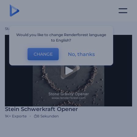
Startseite
Vorlagen
Stein Schwerkraft Opener
Would you like to change Renderforest language
to English?
No, thanks
CHANGE
Stein Schwerkraft Opener
1K+
Exporte
8 Sekunden