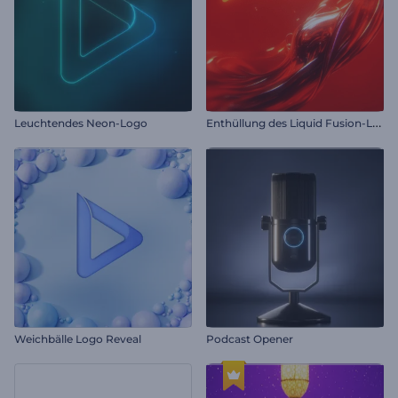
E
nthüllung des Liquid Fusion-Logos
Leuchtendes Neon-Logo
Weichbälle Logo Reveal
Podcast Opener