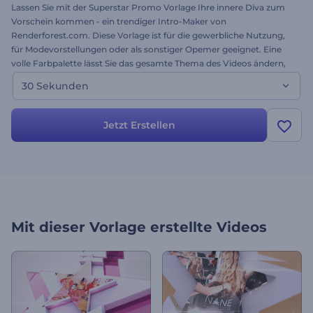
Lassen Sie mit der Superstar Promo Vorlage Ihre innere Diva zum
Vorschein kommen - ein trendiger Intro-Maker von
Renderforest.com. Diese Vorlage ist für die gewerbliche Nutzung,
für Modevorstellungen oder als sonstiger Opemer geeignet. Eine
volle Farbpalette lässt Sie das gesamte Thema des Videos ändern,
während personalisierter Text und Fotos wirklich eine Intro über Sie
30 Sekunden
als Person machen. Laden Sie zum Schluss Ihre Musik hoch und
schon haben Sie noch heute einen neuen stylischen Opener. Testen
Sie diese Vorlage - sie ist kostenlos!
Jetzt Erstellen
Mit dieser Vorlage erstellte Videos