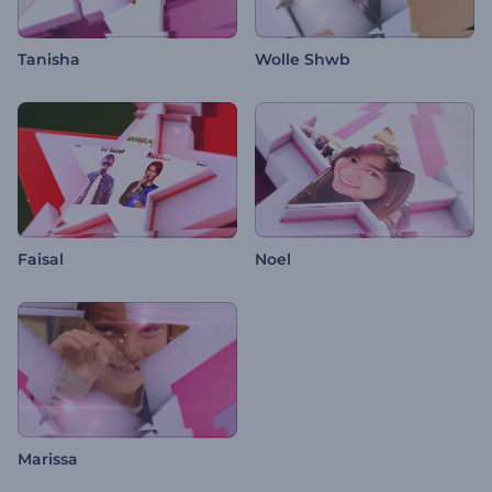
Tanisha
Wolle Shwb
Faisal
Noel
Marissa