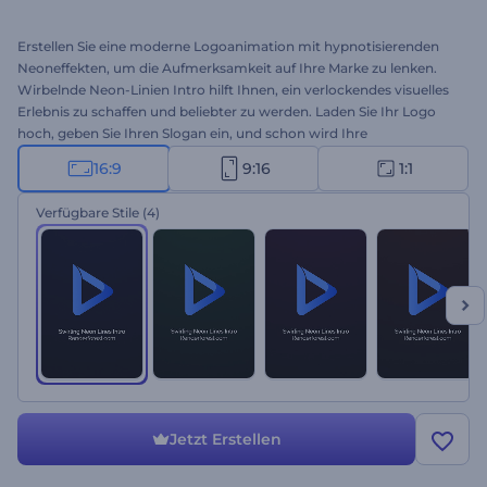
Erstellen Sie eine moderne Logoanimation mit hypnotisierenden
Neoneffekten, um die Aufmerksamkeit auf Ihre Marke zu lenken.
Wirbelnde Neon-Linien Intro hilft Ihnen, ein verlockendes visuelles
Erlebnis zu schaffen und beliebter zu werden. Laden Sie Ihr Logo
hoch, geben Sie Ihren Slogan ein, und schon wird Ihre
hochauflösende Logoanimation durch die wirbelnden Neonlinien
16:9
9:16
1:1
sichtbar. Perfekt geeignet für technische Produkte oder
Firmenwerbung, Markenpräsentationen und viele weitere kreative
Verfügbare Stile
(4)
Projekte. Probieren Sie es jetzt aus!
Jetzt Erstellen