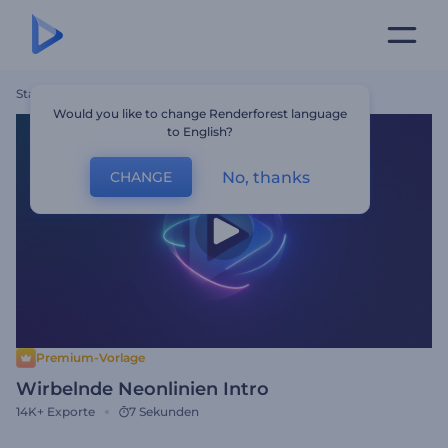
Startseite
Vorlagen
Wirbelnde Neonlinien Intro
Would you like to change Renderforest language
to English?
No, thanks
CHANGE
Premium-Vorlage
Wirbelnde Neonlinien Intro
14K+
Exporte
7 Sekunden