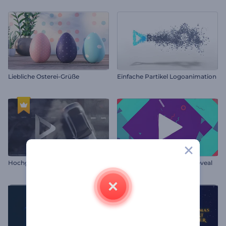
Liebliche Osterei-Grüße
Einfache Partikel Logoanimation
Hochgeschwindigkeit Drift Logo
Abstrakte Formen Logo-Reveal