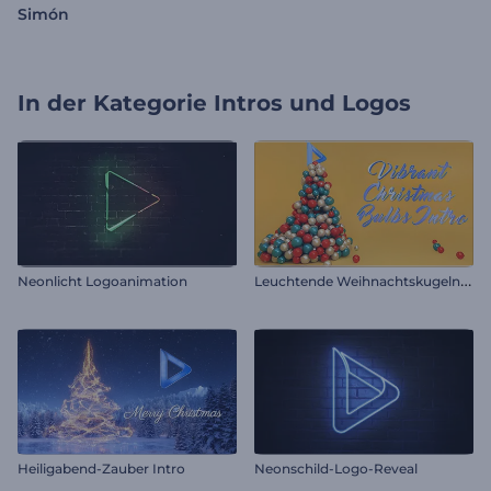
Simón
In der Kategorie
Intros und Logos
L
euchtende Weihnachtskugeln Intro
Neonlicht Logoanimation
Heiligabend-Zauber Intro
Neonschild-Logo-Reveal