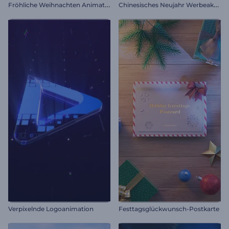
F
röhliche Weihnachten Animationen
C
hinesisches Neujahr Werbeaktion
Verpixelnde Logoanimation
Festtagsglückwunsch-Postkarte