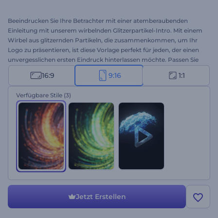
Beeindrucken Sie Ihre Betrachter mit einer atemberaubenden
Einleitung mit unserem wirbelnden Glitzerpartikel-Intro. Mit einem
Wirbel aus glitzernden Partikeln, die zusammenkommen, um Ihr
Logo zu präsentieren, ist diese Vorlage perfekt für jeden, der einen
unvergesslichen ersten Eindruck hinterlassen möchte. Passen Sie
es mit Ihrem Logo, Ihrem Slogan und Ihrem Lieblingsmusikstück
16:9
9:16
1:1
an, um einen einzigartigen Einstieg zu schaffen. Perfekt für
Produkt- oder Dienstleistungswerbung, Intros oder Outros von
Verfügbare Stile
(3)
Sendern, Präsentationseröffnungen, TV-Werbung und vieles mehr.
Erstellen Sie jetzt und bringen Sie Ihre Marke zum Strahlen!
Jetzt Erstellen