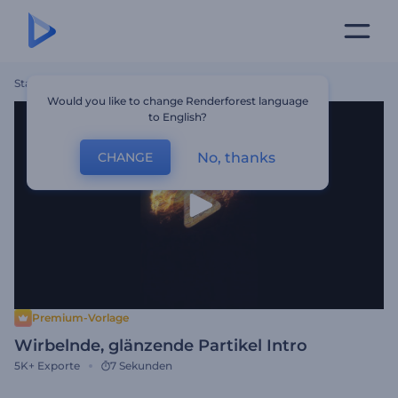
Startseite
Vorlagen
Wirbelnde, Glänzende Partikel Intro
Would you like to change Renderforest language
to English?
No, thanks
CHANGE
Premium-Vorlage
Wirbelnde, glänzende Partikel Intro
5K+
Exporte
7 Sekunden