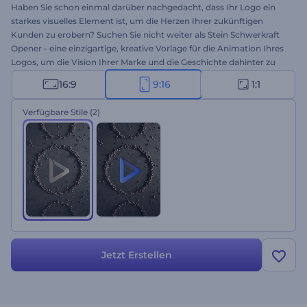
Haben Sie schon einmal darüber nachgedacht, dass Ihr Logo ein
starkes visuelles Element ist, um die Herzen Ihrer zukünftigen
Kunden zu erobern? Suchen Sie nicht weiter als Stein Schwerkraft
Opener - eine einzigartige, kreative Vorlage für die Animation Ihres
Logos, um die Vision Ihrer Marke und die Geschichte dahinter zu
präsentieren. Mit kleinen animierten Steinbrocken, die sich zu Ihrem
16:9
9:16
1:1
Logo zusammenfügen, wird sich jeder auf den ersten Blick in Ihr
Markenlogo verlieben. Um Ihren außergewöhnlichen Video-Opener
Verfügbare Stile
(2)
zu erstellen, sollten Sie Ihr Logo hochladen, den Slogan eingeben
und ein paar Minuten warten, um eine professionell animierte
Logo-Animation zu erhalten. Perfekt geeignet für
Bauunternehmen, Präsentationseröffnungen für
Architekturprojekte oder andere entsprechende Projekte.
Probieren Sie es jetzt aus!
Jetzt Erstellen