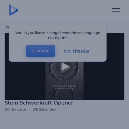
Startseite
Vorlagen
Stein Schwerkraft Opener
Would you like to change Renderforest language
to English?
No, thanks
CHANGE
Stein Schwerkraft Opener
6K+
Exporte
8 Sekunden