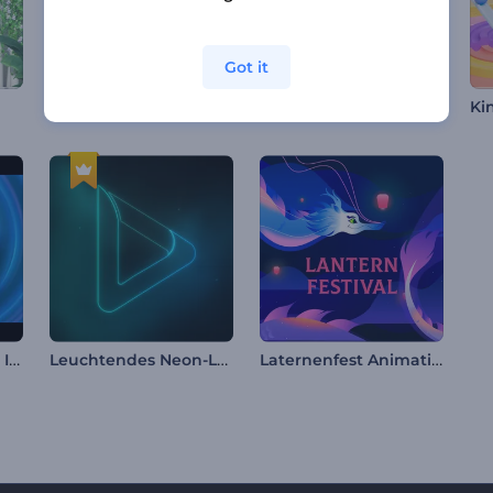
Got it
Countdown-Logo-Enthüllung
Weihnachtsbär Opener
Neon-Energiewirbel Intro
Leuchtendes Neon-Logo
Laternenfest Animationen