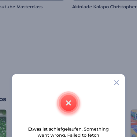
utube Masterclass
Akinlade Kolapo Christopher
os
Etwas ist schiefgelaufen. Something
went wrong. Failed to fetch