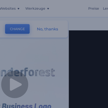
Websites
Werkzeuge
Preise
Le
No, thanks
CHANGE