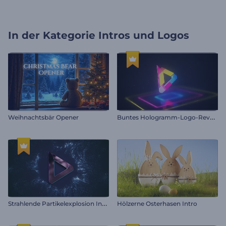
In der Kategorie
Intros und Logos
B
untes Hologramm-Logo-Reveal
Weihnachtsbär Opener
S
trahlende Partikelexplosion Intro
Hölzerne Osterhasen Intro