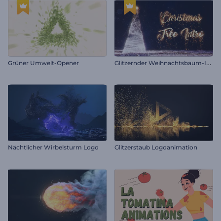
G
litzernder Weihnachtsbaum-Intro
Grüner Umwelt-Opener
Nächtlicher Wirbelsturm Logo
Glitzerstaub Logoanimation