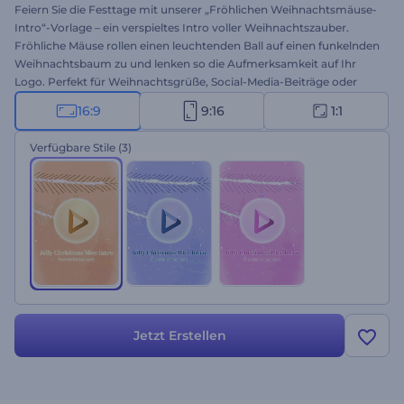
Feiern Sie die Festtage mit unserer „Fröhlichen Weihnachtsmäuse-
Intro“-Vorlage – ein verspieltes Intro voller Weihnachtszauber.
Fröhliche Mäuse rollen einen leuchtenden Ball auf einen funkelnden
Weihnachtsbaum zu und lenken so die Aufmerksamkeit auf Ihr
Logo. Perfekt für Weihnachtsgrüße, Social-Media-Beiträge oder
Weihnachtsaktionen: Dieses Intro bringt festliche Stimmung in
16:9
9:16
1:1
jedes Projekt. Laden Sie Ihr Logo hoch, geben Sie Ihre Nachricht ein
und wählen Sie einen stimmungsvollen Musiktitel. Legen Sie jetzt
Verfügbare Stile
(3)
los und lassen Sie Ihre Marke erstrahlen!
Jetzt Erstellen