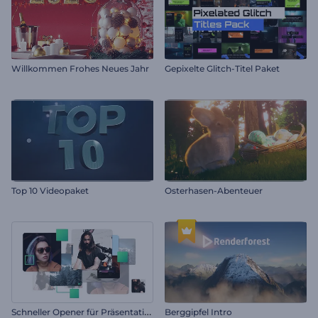
Willkommen Frohes Neues Jahr
Gepixelte Glitch-Titel Paket
Top 10 Videopaket
Osterhasen-Abenteuer
S
chneller Opener für Präsentationen
Berggipfel Intro