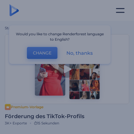
Startseite
Vorlagen
Förderung Des TikTok-Profils
Would you like to change Renderforest language
to English?
No, thanks
CHANGE
Premium-Vorlage
Förderung des TikTok-Profils
3K+
Exporte
15 Sekunden