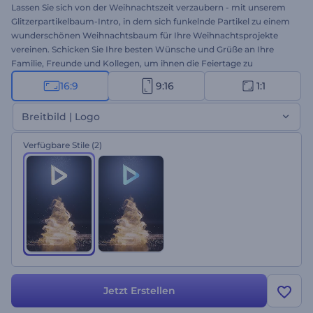
Lassen Sie sich von der Weihnachtszeit verzaubern - mit unserem
Glitzerpartikelbaum-Intro, in dem sich funkelnde Partikel zu einem
wunderschönen Weihnachtsbaum für Ihre Weihnachtsprojekte
vereinen. Schicken Sie Ihre besten Wünsche und Grüße an Ihre
Familie, Freunde und Kollegen, um ihnen die Feiertage zu
verschönern und zu versüßen. Geben Sie Ihre herzerwärmenden
16:9
9:16
1:1
Texte ein, laden Sie Ihr Logo hoch, und fügen Sie festliche
Hintergrundmusik hinzu, um eine einzigartige Videobotschaft für
Breitbild | Logo
die Feiertage zu erstellen. Perfekt geeignet für
Weihnachtseinführungen, Videogrüße, Einladungen zu
Verfügbare Stile
(2)
Weihnachtsfeiern und viele weitere Projekte. Probieren Sie es jetzt
aus!
Jetzt Erstellen