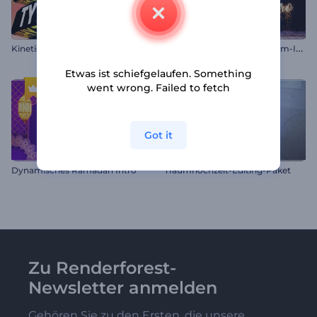
G
litzernder Weihnachtsbaum-Intro
Kinetische Typografie Paket
Etwas ist schiefgelaufen. Something
went wrong. Failed to fetch
Got it
Dynamisches Ramadan Intro
Traumhochzeit-Editing-Paket
Zu Renderforest-
Newsletter anmelden
Gehören Sie zu den Ersten, die unsere