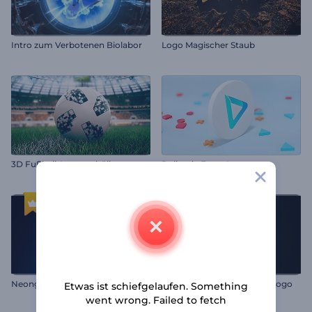
Intro zum Verbotenen Biolabor
Logo Magischer Staub
3D Fußball-Logoenthüllung
Rollende Form Logo
Neonglänzendes Intro
Glühende Streifen-Reveal-Logo
Etwas ist schiefgelaufen. Something
went wrong. Failed to fetch