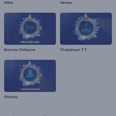
Mike
Vertex
Bonolo Chiloane
Thabsheer T T
Shanty