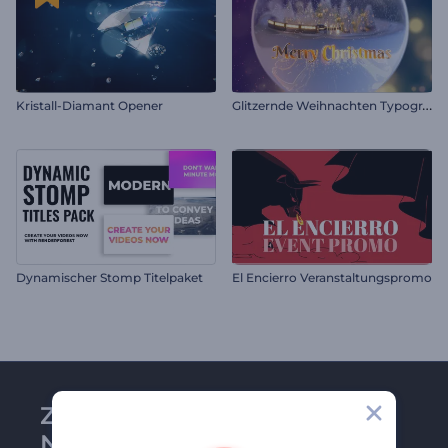
G
litzernde Weihnachten Typografie
Kristall-Diamant Opener
Dynamischer Stomp Titelpaket
El Encierro Veranstaltungspromo
Zu Renderforest-
Newsletter anmelden