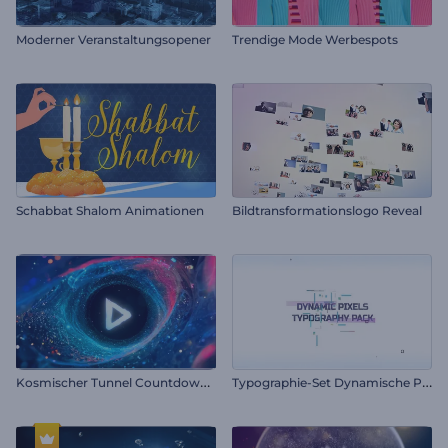
Moderner Veranstaltungsopener
Trendige Mode Werbespots
Schabbat Shalom Animationen
Bildtransformationslogo Reveal
K
osmischer Tunnel Countdown Intro
T
ypographie-Set Dynamische Pixel