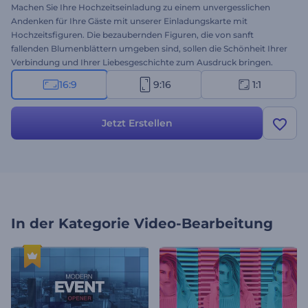
Machen Sie Ihre Hochzeitseinladung zu einem unvergesslichen
Andenken für Ihre Gäste mit unserer Einladungskarte mit
Hochzeitsfiguren. Die bezaubernden Figuren, die von sanft
fallenden Blumenblättern umgeben sind, sollen die Schönheit Ihrer
Verbindung und Ihrer Liebesgeschichte zum Ausdruck bringen.
Gestalten Sie jede Szene mit Ihren Namen, dem Hochzeitsdatum
16:9
9:16
1:1
und den Details zum Veranstaltungsort und schaffen Sie so eine
persönliche Einladung, die Ihren einzigartigen Stil widerspiegelt.
Wählen Sie außerdem die perfekte romantische Hintergrundmusik,
Jetzt Erstellen
um die Stimmung zu untermalen und Ihrem Einladungsvideo
einen Hauch von Romantik zu verleihen. Holen Sie sich jetzt die
Kiste und machen Sie Ihre Hochzeitsankündigung zu einem
Kunstwerk!
In der Kategorie
Video-Bearbeitung