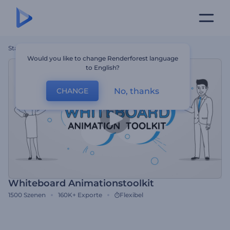
Startseite
Vorlagen
Whiteboard Animationstoolkit
Would you like to change Renderforest language
to English?
No, thanks
CHANGE
Whiteboard Animationstoolkit
1500
Szenen
160K+
Exporte
Flexibel