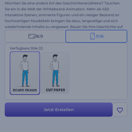
Möchten Sie eine andere Art des Geschichtenerzählens? Tauchen
Sie ein in die Welt der Whiteboard-Animation. Mehr als 450
interaktive Szenen, animierte Figuren und ein riesiger Bestand an
hochwertigen Musiktiteln bringen Sie dazu, langweilige und sich
wiederholende Inhalte zu vergessen. Bauen Sie Ihre Geschichte auf
und verwandeln Sie sie in wenigen Minuten in ein beeindruckendes
16:9
9:16
Video. Perfekt für Geschäftseinführungen, animierte Werbespots,
Erklärvideos, Werbung und vieles mehr. Klingt beeindruckend?
Verfügbare Stile
(2)
Verpassen Sie nicht Ihre Chance, sofort und kostenlos eine super-
einprägsame Whiteboard Animation zu erstellen.
Jetzt Erstellen