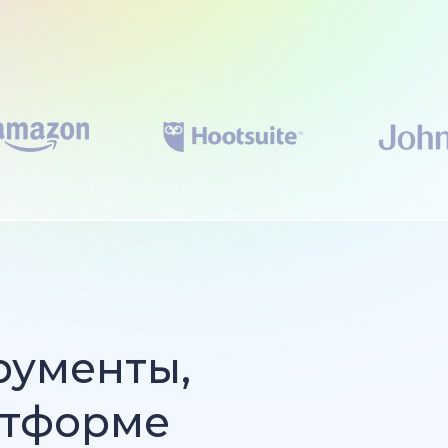
рументы,
атформе