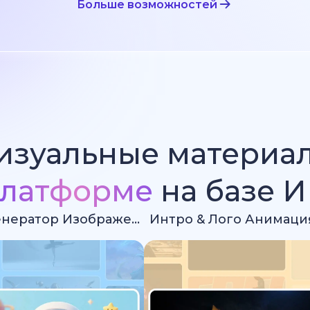
Больше возможностей
изуальные материа
латформе
на базе 
Ии Генератор Изображений
Интро & Лого Анимаци