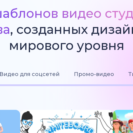
аблонов видео сту
ва
, созданных диза
мирового уровня
Видео для соцсетей
Промо-видео
Т