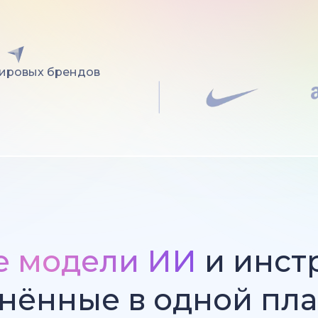
мировых брендов
е модели ИИ
и инст
нённые в одной пл