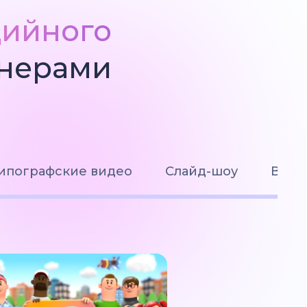
дийного
йнерами
ипографские видео
Слайд-шоу
Визу