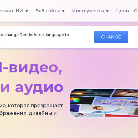
ения с ИИ
Веб-сайты
Инструменты
Цены
О
 to change Renderforest language to
CHANGE
-видео,
и аудио
ма, которая превращает
ображения, дизайны и