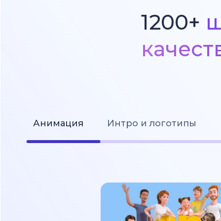
1200+
ш
качест
Анимация
Интро и логотипы