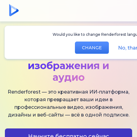
Would you like to change Renderforest langu
Создавайте
ИИ-
No, tha
CHANGE
видео,
изображения и
аудио
Renderforest — это креативная ИИ-платформа,
которая превращает ваши идеи в
профессиональные видео, изображения,
дизайны и веб-сайты — всё в одной подписке.
Начните бесплатно сейчас