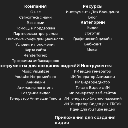
Компания
Ресурсы
О нас
Инструменты Для Брендинга
Свяжитесь с нами
Блог
Категории
Вакансии
Видео
Помощь и поддержка
Логотип
Партнерская программа
Графический дизайн
Политика конфиденциальности
Веб-сайт
Условия и положения
Мокап
Карта сайта
Renderforest
Программа амбассадоров
нструменты для создания видео
ИИ Инструменты
Music Visualizer
ИИ видео генератор
Youtube Интро мейкер
ИИ Генератор Анимации
Анимации
ИИ Видеоредактор
Анимация логотипа
Текст в Видео с ИИ
Создание видео
ИИ генератор веб-сайтов
Генератор Анимации Текста
ИИ генератор бизнес-названий
ИИ Генератор Видео для TikTok
Идеи для YouTube видео
Приложения для создания
видео