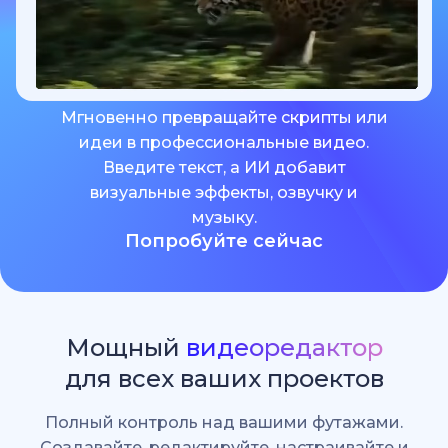
Мгновенно превращайте скрипты или
идеи в профессиональные видео.
Введите текст, а ИИ добавит
визуальные эффекты, озвучку и
музыку.
Попробуйте сейчас
Мощный
видеоредактор
для всех ваших проектов
Полный контроль над вашими футажами.
Создавайте, редактируйте, настраивайте и