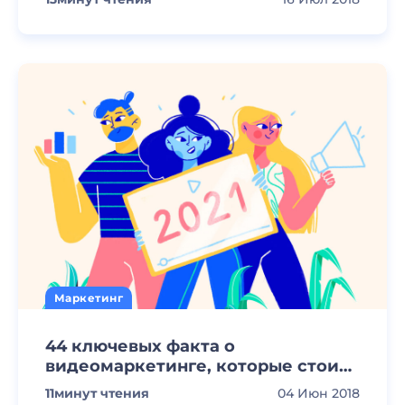
Маркетинг
44 ключевых факта о
видеомаркетинге, которые стоит
знать
11
минут чтения
04 Июн 2018