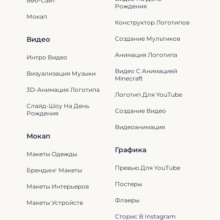
Веб-Сайт
Рождения
Мокап
Конструктор Логотипов
Видео
Создание Мультиков
Анимация Логотипа
Интро Видео
Видео С Анимацией
Визуализация Музыки
Minecraft
3D-Анимация Логотипа
Логотип Для YouTube
Слайд-Шоу На День
Создание Видео
Рождения
Видеоанимация
Мокап
Графика
Макеты Одежды
Превью Для YouTube
Брендинг Макеты
Постеры
Макеты Интерьеров
Флаеры
Макеты Устройств
Сторис В Instagram