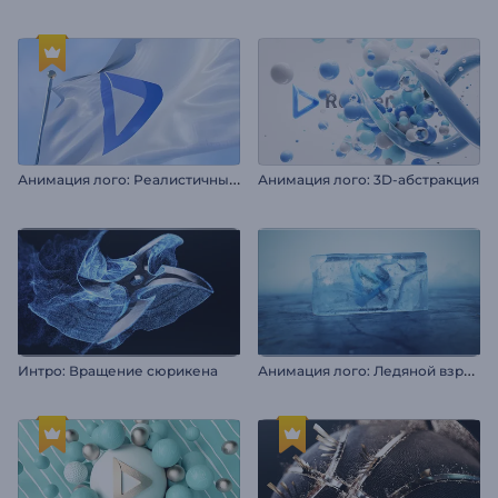
А
нимация лого: Реалистичный флаг
Анимация лого: 3D-абстракция
А
нимация лого: Ледяной взрыв
Интро: Вращение сюрикена