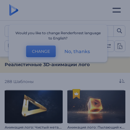
Реалистичные 3D-анимац
Would you like to change Renderforest language
to English?
Анимация лого: 3D-эффект
No, thanks
CHANGE
Реалистичные 3D-анимации лого
288
Шаблоны
А
нимация лого: Чистый металл
А
нимация лого: Пылающий куб