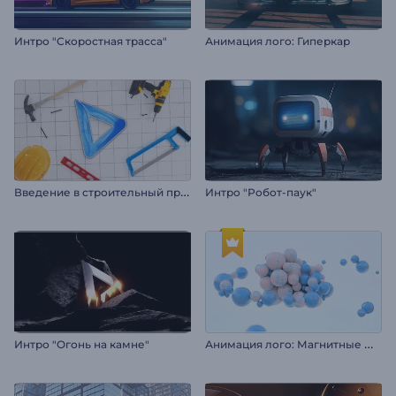
Интро "Скоростная трасса"
Анимация лого: Гиперкар
В
ведение в строительный проект
Интро "Робот-паук"
А
нимация лого: Магнитные шарики
Интро "Огонь на камне"