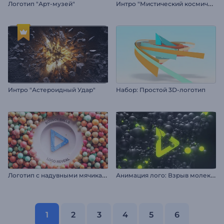
И
нтро "Мистический космический странник"
Логотип "Арт-музей"
Интро "Астероидный Удар"
Набор: Простой 3D-логотип
Л
оготип с надувными мячиками
А
нимация лого: Взрыв молекул
1
2
3
4
5
6