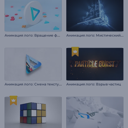
А
нимация лого: Вращение фигур
А
нимация лого: Мистический неоновый куб
А
нимация лого: Смена текстуры в 3D
Анимация лого: Взрыв частиц