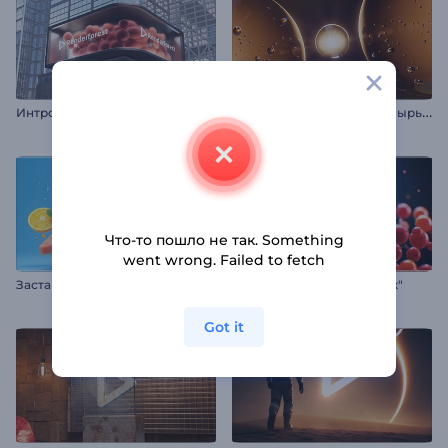
Л
оготип "Разделение пузырьков"
Интро "Цифровой билборд"
Что-то пошло не так. Something
went wrong. Failed to fetch
Заставка "Здоровое питание"
Логотип "Деление клеток"
Got it