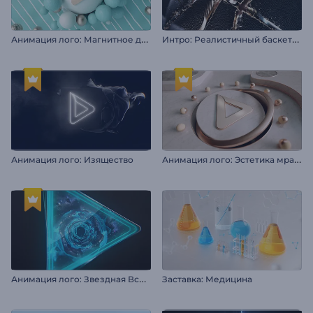
А
нимация лого: Магнитное движение
И
нтро: Реалистичный баскетбольный мяч
А
нимация лого: Эстетика мрамора
Анимация лого: Изящество
А
нимация лого: Звездная Вселенная
Заставка: Медицина