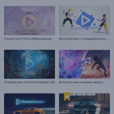
В
ступление к танцевальным эмоциям Fortnite
Показ логотипа образования
Появление логотипа Ocean Life
Вступление к аниме-воину