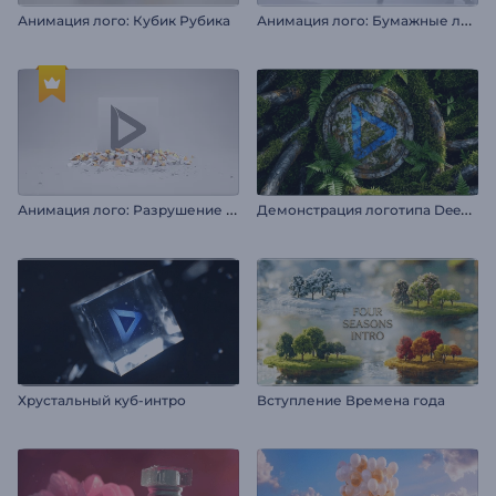
А
нимация лого: Бумажные листы
Анимация лого: Кубик Рубика
А
нимация лого: Разрушение слитка
Д
емонстрация логотипа Deep Forest
Хрустальный куб-интро
Вступление Времена года