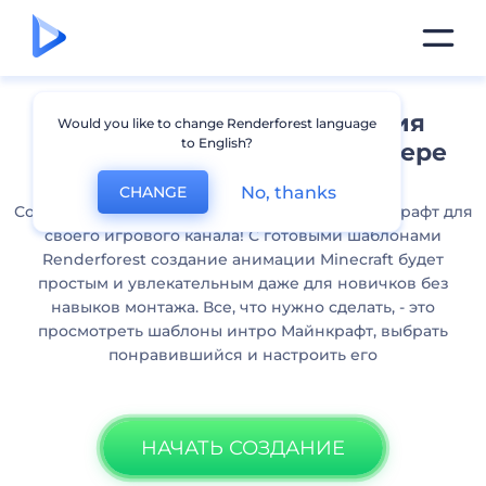
Мультик, интро и анимация
Would you like to change Renderforest language
to English?
Майнкрафт - в вашем браузере
No, thanks
CHANGE
Создайте мультик, интро или анимацию Майнкрафт для
своего игрового канала! С готовыми шаблонами
Renderforest создание анимации Minecraft будет
простым и увлекательным даже для новичков без
навыков монтажа. Все, что нужно сделать, - это
просмотреть шаблоны интро Майнкрафт, выбрать
понравившийся и настроить его
НАЧАТЬ СОЗДАНИЕ