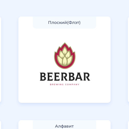
Плоский(Флэт)
Алфавит