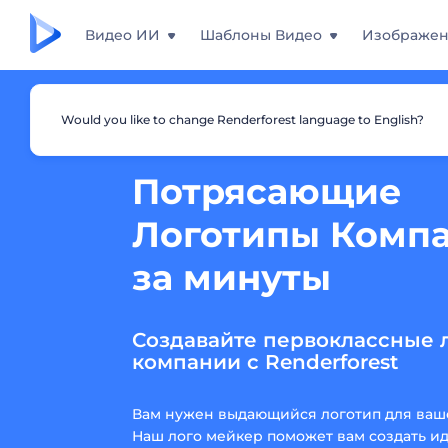
Видео ИИ
Шаблоны Видео
Изображе
Would you like to change Renderforest language to English?
Потрясающие
Логотипы Комп
за минуты
Создавайте первоклассные 
компании с Renderforest
Вам нужен выдающийся логотип для ваш
Наш лого мейкер поможет вам создать и