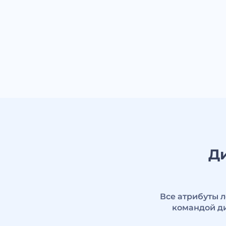
Ди
Все атрибуты 
командой ди