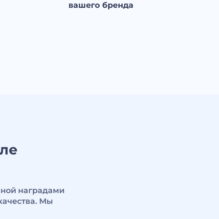
вашего бренда
иле
нной наградами
качества. Мы