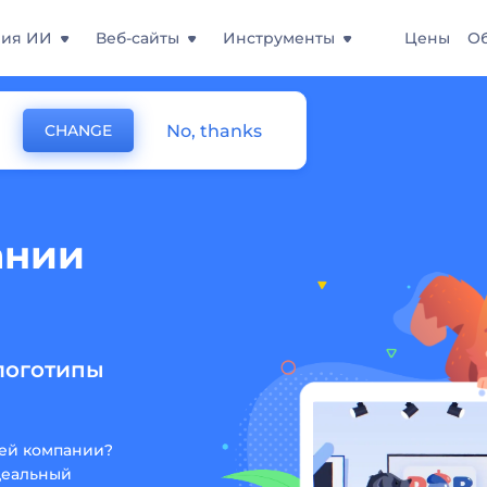
ния ИИ
Веб-сайты
Инструменты
Цены
О
No, thanks
CHANGE
ании
логотипы
ей компании?
деальный