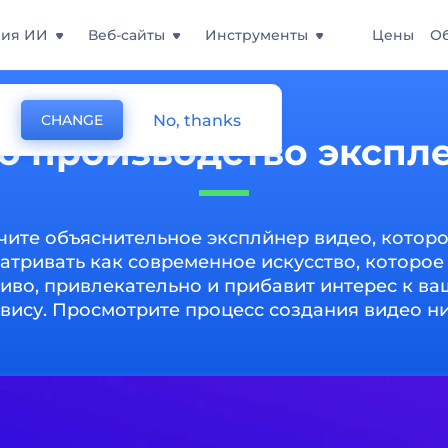
ния ИИ
Веб-сайты
Инструменты
Цены
О
No, thanks
CHANGE
о производство экспл
чите объяснительное эксплйнер видео, котор
атривать как современное искусство, которое
иво, привлекательно и прибавит интерес к в
вису. Просмотрите процесс создания видео н