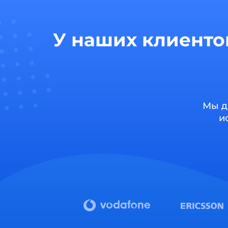
У наших клиенто
Мы д
и