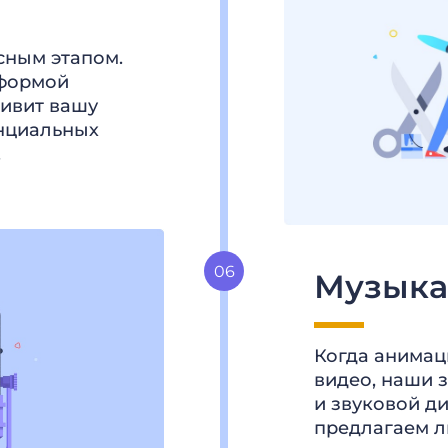
сным этапом.
 формой
дивит вашу
енциальных
.
Музыка
Когда анимац
видео, наши 
и звуковой д
предлагаем л