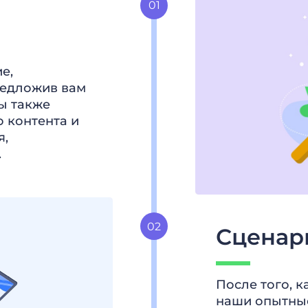
е,
редложив вам
ы также
 контента и
я,
.
Сценар
После того, 
наши опытные