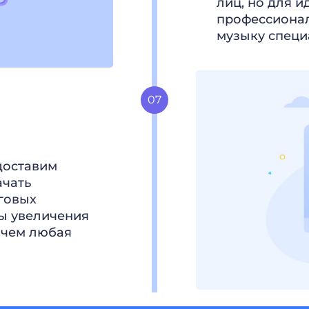
лиц, но для 
профессионал
музыку специ
доставим
ачать
нговых
ы увеличения
 чем любая