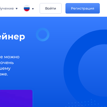
бучение
Войти
Регистрация
ейнер
ое можно
 очень
ашему
иже.