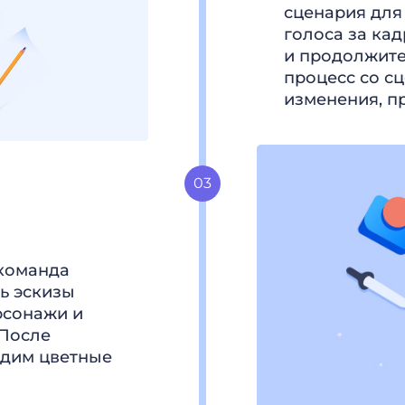
сценария для
голоса за ка
и продолжите
процесс со с
изменения, п
 команда
ь эскизы
рсонажи и
 После
адим цветные