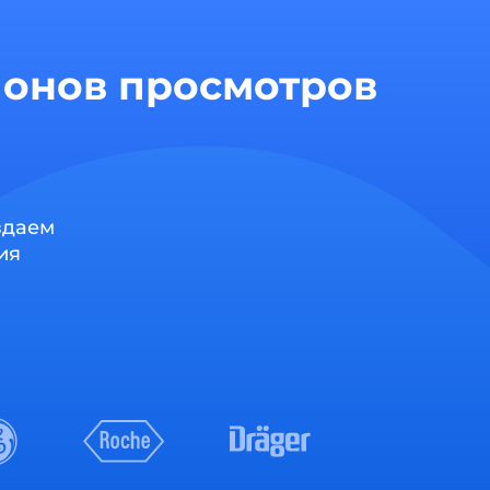
ионов просмотров
здаем
ия