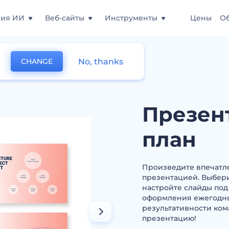
ния ИИ
Веб-сайты
Инструменты
Цены
О
No, thanks
CHANGE
знес план
Презен
план
Произведите впечатл
презентацией. Выбер
настройте слайды под
оформления ежегодных
результативности ком
презентацию!