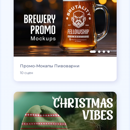
Промо-Мокапы Пивоварни
10 сцен