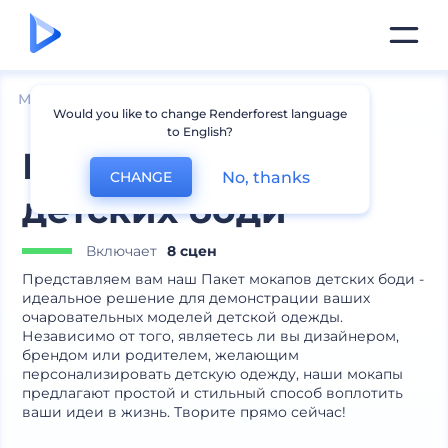
Мокапы
Одежда
Мокапы футболок
Would you like to change Renderforest language
to English?
Набор мокапов
No, thanks
CHANGE
детских боди
Включает
8 сцен
Представляем вам наш Пакет мокапов детских боди -
идеальное решение для демонстрации ваших
очаровательных моделей детской одежды.
Независимо от того, являетесь ли вы дизайнером,
брендом или родителем, желающим
персонализировать детскую одежду, наши мокапы
предлагают простой и стильный способ воплотить
ваши идеи в жизнь. Творите прямо сейчас!