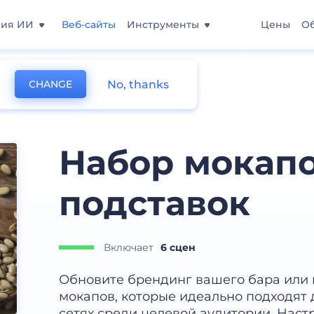
ния ИИ
Веб-сайты
Инструменты
Цены
О
No, thanks
CHANGE
ставок под кружку
Набор мокап
подставок
Включает
6 сцен
Обновите брендинг вашего бара или
мокапов, которые идеально подходят
сетях среди целевой аудитории. Наст