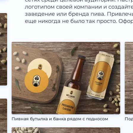
логотипом своей компании и создайт
заведение или бренда пива. Привлеч
еще никогда не было так просто. Офо
Пивная бутылка и банка рядом с подносом
Под