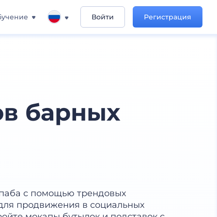
бучение
Войти
Регистрация
ов барных
 паба с помощью трендовых
 для продвижения в социальных
ройте мокапы бутылок и подставок с