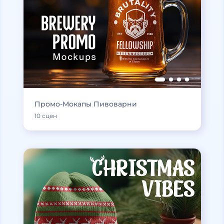
Промо-Мокапы Пивоварни
10 сцен