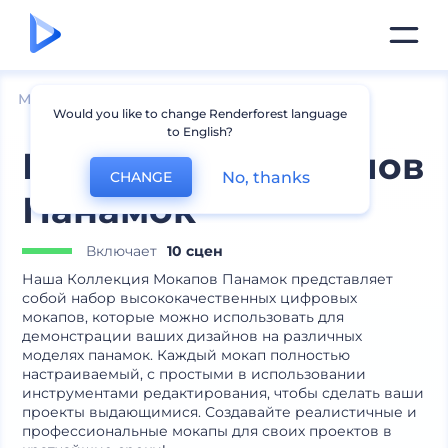
Мокапы
Одежда
Мокапы шапок
Would you like to change Renderforest language
to English?
Коллекция Мокапов
No, thanks
CHANGE
Панамок
Включает
10 сцен
Наша Коллекция Мокапов Панамок представляет
собой набор высококачественных цифровых
мокапов, которые можно использовать для
демонстрации ваших дизайнов на различных
моделях панамок. Каждый мокап полностью
настраиваемый, с простыми в использовании
инструментами редактирования, чтобы сделать ваши
проекты выдающимися. Создавайте реалистичные и
профессиональные мокапы для своих проектов в