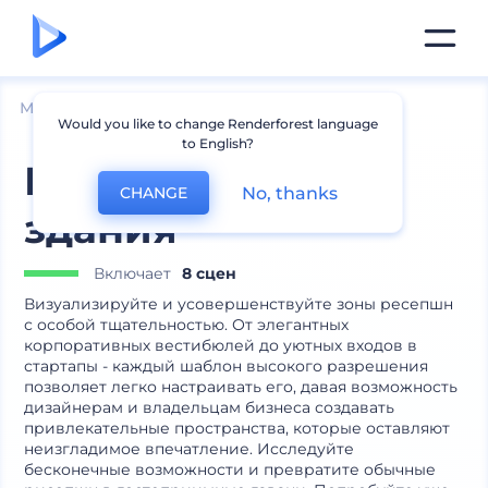
Мокапы
Брендинг
Мокапы логотипа
Would you like to change Renderforest language
to English?
Мокапы ресепшн
No, thanks
CHANGE
здания
Включает
8 сцен
Визуализируйте и усовершенствуйте зоны ресепшн
с особой тщательностью. От элегантных
корпоративных вестибюлей до уютных входов в
стартапы - каждый шаблон высокого разрешения
позволяет легко настраивать его, давая возможность
дизайнерам и владельцам бизнеса создавать
привлекательные пространства, которые оставляют
неизгладимое впечатление. Исследуйте
бесконечные возможности и превратите обычные