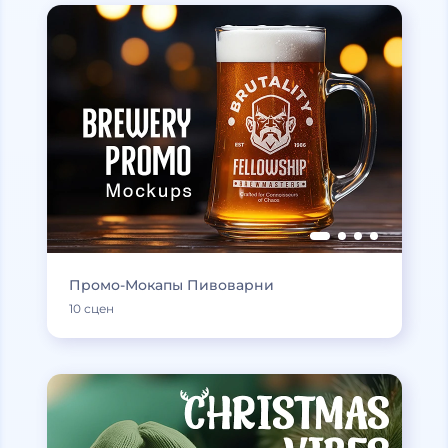
Промо-Мокапы Пивоварни
10 сцен