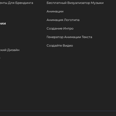
енты Для Брендинга
Бесплатный Визуализатор Музыки
Анимации
Анимация Логотипа
рии
Создание Интро
Генератор Анимации Текста
Создайте Видео
ский Дизайн
т