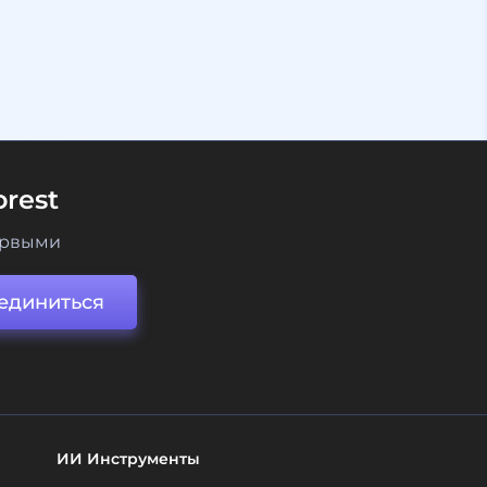
rest
ервыми
единиться
ИИ Инструменты