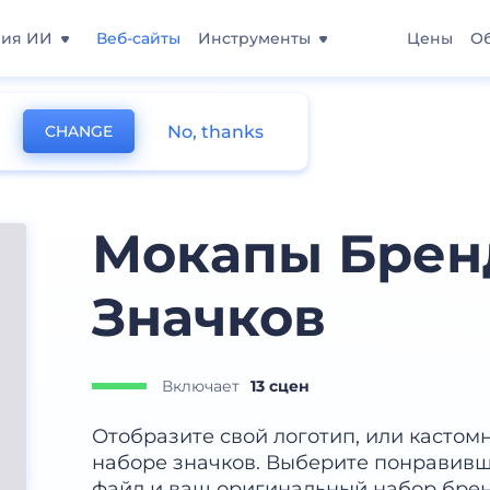
ния ИИ
Веб-сайты
Инструменты
Цены
О
No, thanks
CHANGE
Мокапы Брен
Значков
Включает
13 сцен
Отобразите свой логотип, или кастом
наборе значков. Выберите понравивш
файл и ваш оригинальный набор брен