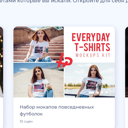
етами которые вы искали. Откройте для себя 
Набор мокапов повседневных
футболок
10 сцен