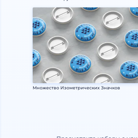
Множество Изометрических Значков