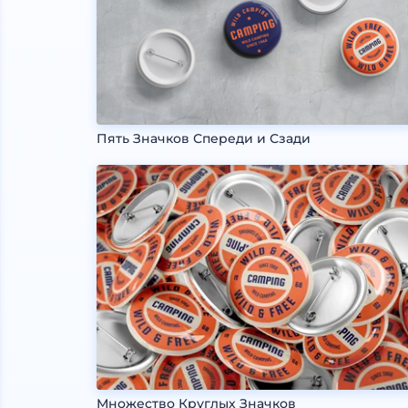
Пять Значков Спереди и Сзади
Множество Круглых Значков