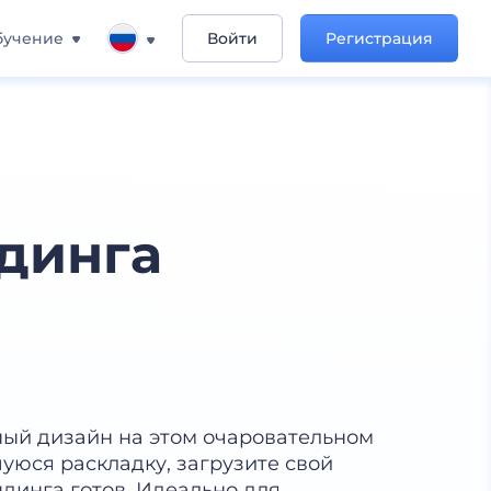
бучение
Войти
Регистрация
динга
ный дизайн на этом очаровательном
уюся раскладку, загрузите свой
динга готов. Идеально для