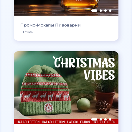
Промо-Мокапы Пивоварни
10 сцен