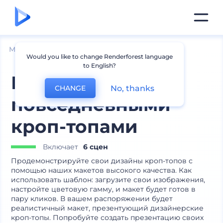
Мокапы
Одежда
Мокапы футболок
Would you like to change Renderforest language
to English?
Макет с
No, thanks
CHANGE
повседневными
кроп-топами
Включает
6 сцен
Продемонстрируйте свои дизайны кроп-топов с
помощью наших макетов высокого качества. Как
использовать шаблон: загрузите свои изображения,
настройте цветовую гамму, и макет будет готов в
пару кликов. В вашем распоряжении будет
реалистичный макет, презентующий дизайнерские
кроп-топы. Попробуйте создать презентацию своих