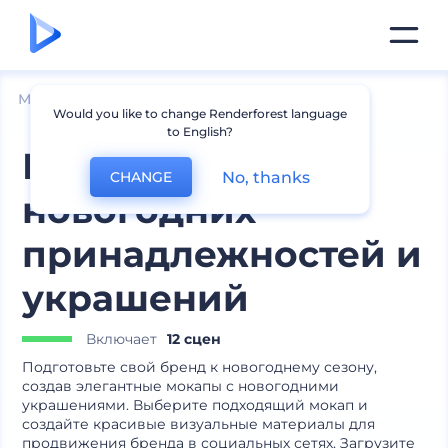
Мокапы
Брендинг
Мокапы логотипа
Would you like to change Renderforest language
to English?
Мокапы
No, thanks
CHANGE
новогодних
принадлежностей и
украшений
Включает
12 сцен
Подготовьте свой бренд к новогоднему сезону,
создав элегантные мокапы с новогодними
украшениями. Выберите подходящий мокап и
создайте красивые визуальные материалы для
продвижения бренда в социальных сетях. Загрузите