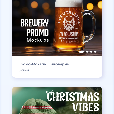
Промо-Мокапы Пивоварни
10 сцен