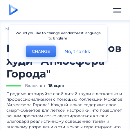
Мокапы
Одежда
Мокапы толстовок
Would you like to change Renderforest language
to English?
Коллекция мокапов
No, thanks
CHANGE
худи "Атмосфера
Города"
Включает
18 сцен
Продемонстрируйте свой дизайн худи с легкостью и
профессионализмом с помощью Коллекции Мокапов
"Атмосфера Города". Каждый мокап содержит слои
смарт-объектов для легкой настройки, что позволяет
вашим проектам легко адаптироваться к ткани.
Благодаря реалистичному освещению, теням и
высокому разрешению эти мокапы гарантируют, что