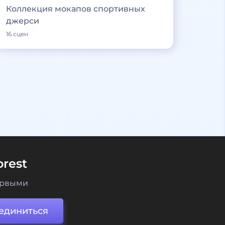
Коллекция мокапов спортивных
джерси
16 сцен
rest
ервыми
единиться