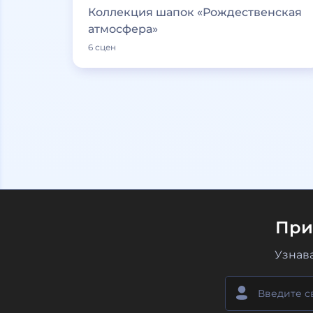
Коллекция шапок «Рождественская
атмосфера»
6 сцен
При
Узнав