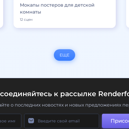
Мокапы постеров для детской
комнаты
12 сцен
ЕЩЕ
соединяйтесь к рассылке Renderfo
айте о последних новостях и новых предложениях п
Присо