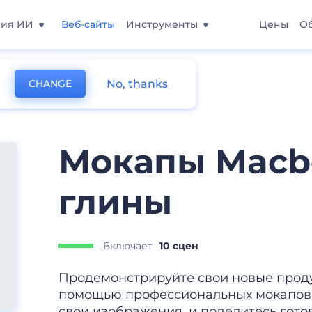
ния ИИ
Веб-сайты
Инструменты
Цены
О
No, thanks
CHANGE
Мокапы Macbo
глины
Включает
10 сцен
Продемонстрируйте свои новые проду
помощью профессиональных мокапов. 
свои изображения, и поделитесь гот