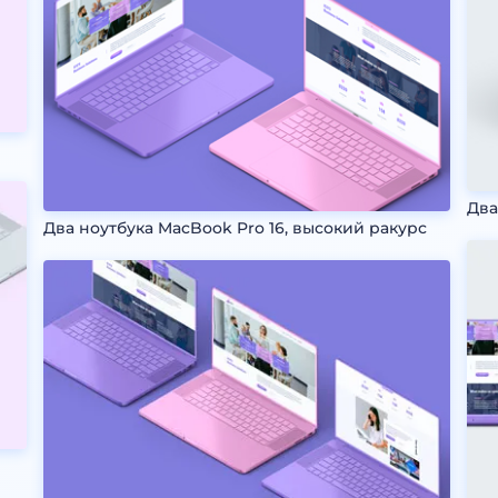
Два
Два ноутбука MacBook Pro 16, высокий ракурс