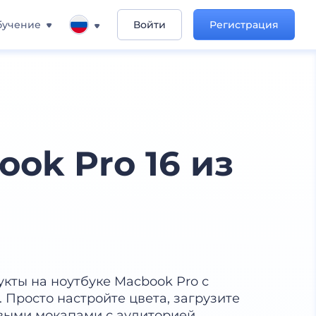
бучение
Войти
Регистрация
ok Pro 16 из
кты на ноутбуке Macbook Pro с
Просто настройте цвета, загрузите
овыми мокапами с аудиторией.