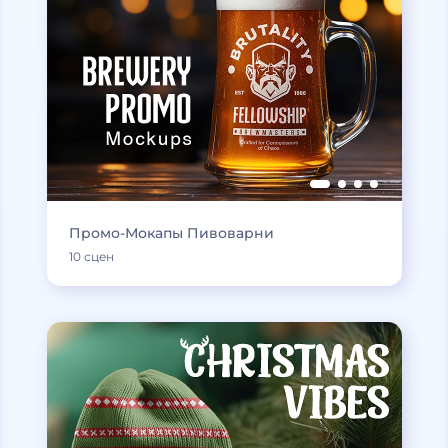
Промо-Мокапы Пивоварни
10 сцен