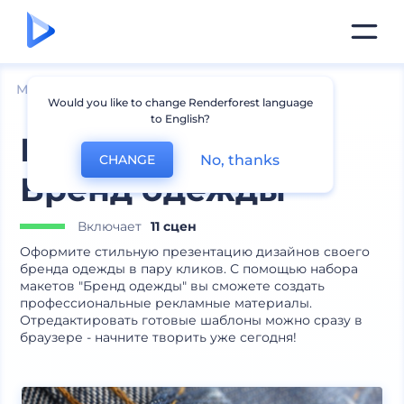
Мокапы
Одежда
Мокапы этикеток одежды
Would you like to change Renderforest language
to English?
Набор макетов
No, thanks
CHANGE
Бренд одежды
Включает
11 сцен
Оформите стильную презентацию дизайнов своего
бренда одежды в пару кликов. С помощью набора
макетов "Бренд одежды" вы cможете создать
профессиональные рекламные материалы.
Отредактировать готовые шаблоны можно сразу в
браузере - начните творить уже сегодня!